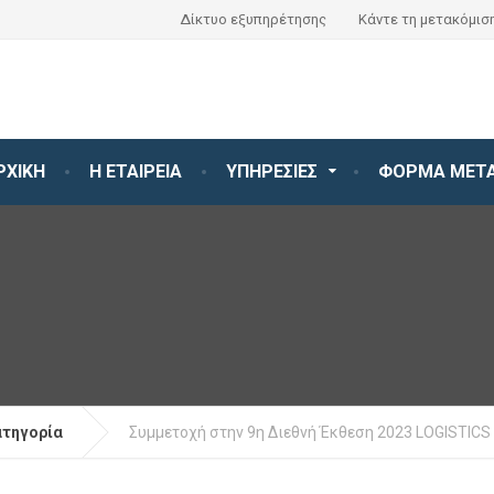
Δίκτυο εξυπηρέτησης
Κάντε τη μετακόμιση
ΡΧΙΚΗ
Η ΕΤΑΙΡΕΙΑ
ΥΠΗΡΕΣΙΕΣ
ΦΟΡΜΑ ΜΕΤΑ
ατηγορία
Συμμετοχή στην 9η Διεθνή Έκθεση 2023 LOGISTICS