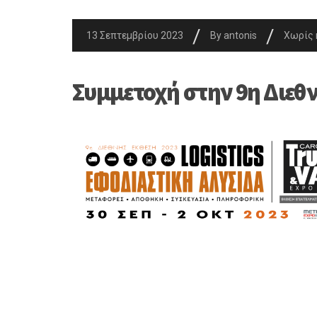
/
/
13 Σεπτεμβρίου 2023
By
antonis
Χωρίς 
Συμμετοχή στην 9η Διεθ