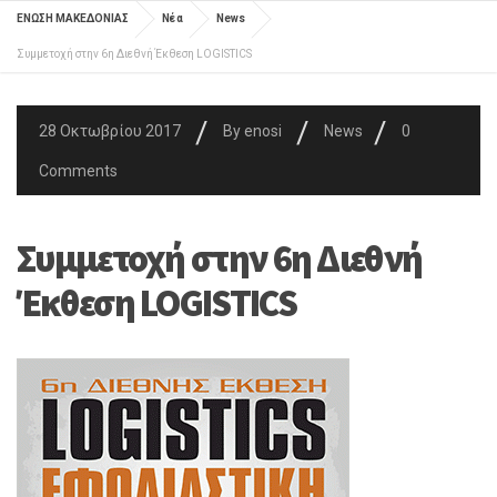
ΕΝΩΣΗ ΜΑΚΕΔΟΝΙΑΣ
Νέα
News
Συμμετοχή στην 6η Διεθνή Έκθεση LOGISTICS
/
/
/
28 Οκτωβρίου 2017
By
enosi
News
0
Comments
Συμμετοχή στην 6η Διεθνή
Έκθεση LOGISTICS